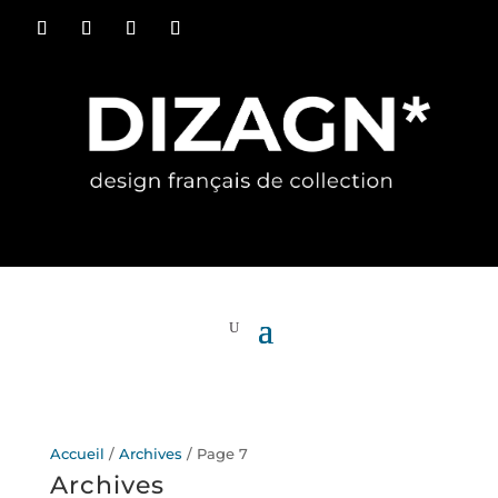
Accueil
/
Archives
/ Page 7
Archives